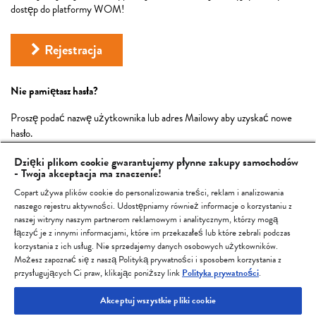
dostęp do platformy WOM!
Rejestracja
Nie pamiętasz hasła?
Proszę podać nazwę użytkownika lub adres Mailowy aby uzyskać nowe
hasło.
Nazwa użytkownika
Dzięki plikom cookie gwarantujemy płynne zakupy samochodów
- Twoja akceptacja ma znaczenie!
Copart używa plików cookie do personalizowania treści, reklam i analizowania
E-mail
naszego rejestru aktywności. Udostępniamy również informacje o korzystaniu z
naszej witryny naszym partnerom reklamowym i analitycznym, którzy mogą
łączyć je z innymi informacjami, które im przekazałeś lub które zebrali podczas
korzystania z ich usług. Nie sprzedajemy danych osobowych użytkowników.
Możesz zapoznać się z naszą Polityką prywatności i sposobem korzystania z
przysługujących Ci praw, klikając poniższy link
Polityka prywatności
.
Akceptuj wszystkie pliki cookie
Womauktion.com
©
, 2023